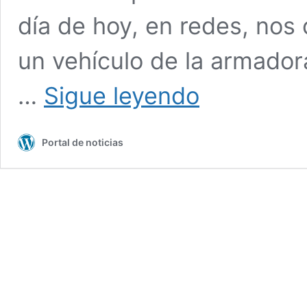
día de hoy, en redes, nos
un vehículo de la armador
Vehículos
…
Sigue leyendo
del
Ayuntamiento
no
Portal de noticias
usan
placas
de
Puebla