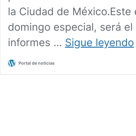
la Ciudad de México.Este 
domingo especial, será el 
Ú
informes …
Sigue leyendo
i
Portal de noticias
y
s