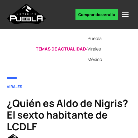
Skip
to
Me
Comprar desarrollo
Portal
content
de
noticias
Puebla
TEMAS DE ACTUALIDAD:
Virales
México
POSTED
VIRALES
IN
¿Quién es Aldo de Nigris?
El sexto habitante de
LCDLF