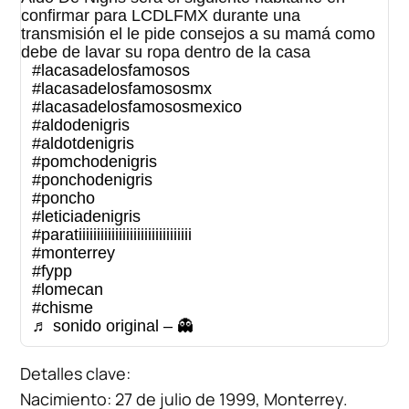
confirmar para LCDLFMX durante una
transmisión el le pide consejos a su mamá como
debe de lavar su ropa dentro de la casa
#lacasadelosfamosos
#lacasadelosfamososmx
#lacasadelosfamososmexico
#aldodenigris
#aldotdenigris
#pomchodenigris
#ponchodenigris
#poncho
#leticiadenigris
#paratiiiiiiiiiiiiiiiiiiiiiiiiiiiiiii
#monterrey
#fypp
#lomecan
#chisme
♬ sonido original – 👻
Detalles clave:
Nacimiento: 27 de julio de 1999, Monterrey.