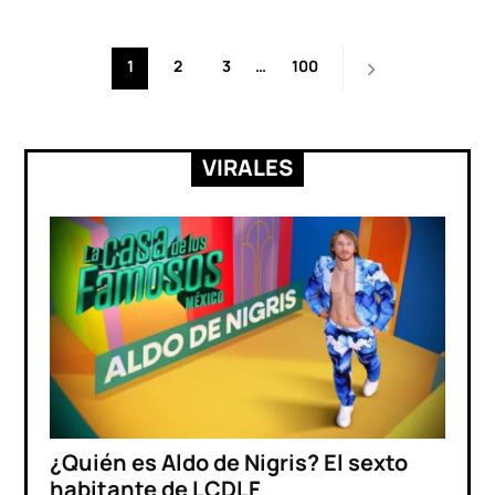
Paginación
1
2
3
…
100
de
entradas
VIRALES
¿Quién es Aldo de Nigris? El sexto
habitante de LCDLF