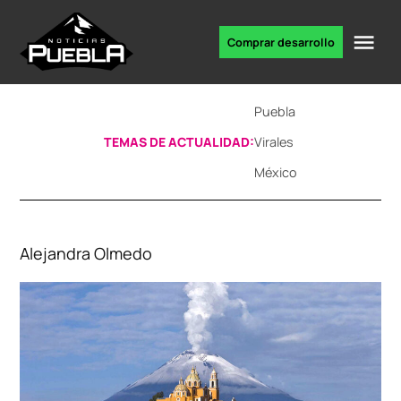
Skip
to
Me
Comprar desarrollo
Portal
content
de
noticias
Puebla
TEMAS DE ACTUALIDAD:
Virales
México
Alejandra Olmedo