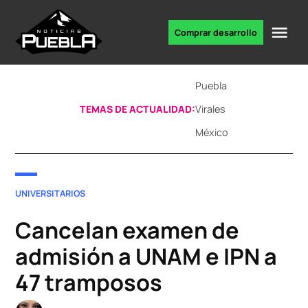
Skip
to
Me
Comprar desarrollo
Portal
content
de
noticias
Puebla
TEMAS DE ACTUALIDAD:
Virales
México
POSTED
UNIVERSITARIOS
IN
Cancelan examen de
admisión a UNAM e IPN a
47 tramposos