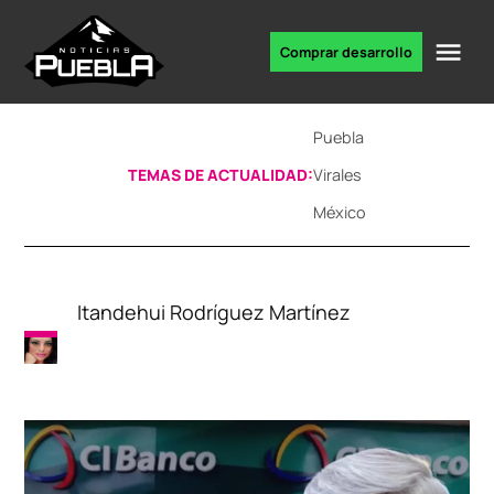
Skip
to
Me
Comprar desarrollo
Portal
content
de
noticias
Puebla
TEMAS DE ACTUALIDAD:
Virales
México
Itandehui Rodríguez Martínez