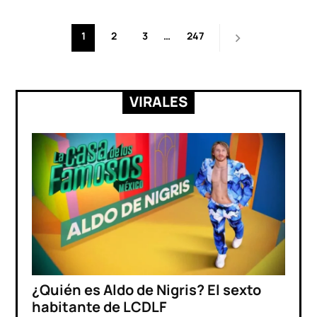
Paginación
1
2
3
…
247
de
entradas
VIRALES
¿Quién es Aldo de Nigris? El sexto
habitante de LCDLF