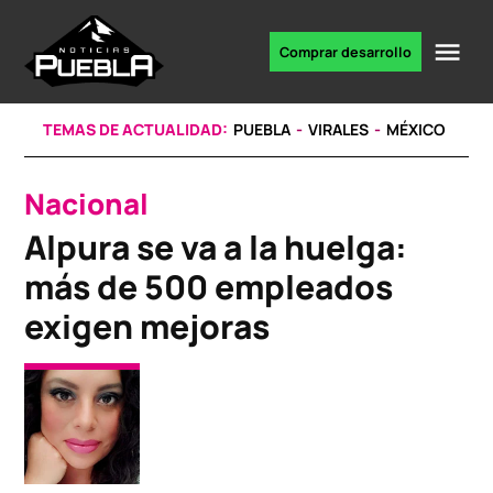
Skip
to
Me
Comprar desarrollo
Portal
content
de
noticias
TEMAS DE ACTUALIDAD:
PUEBLA
VIRALES
MÉXICO
Nacional
POSTED
IN
Alpura se va a la huelga:
más de 500 empleados
exigen mejoras