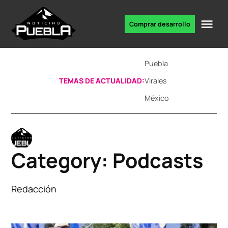
Skip
to
Me
Comprar desarrollo
Portal
content
de
noticias
Puebla
TEMAS DE ACTUALIDAD:
Virales
México
Category:
Podcasts
Redacción