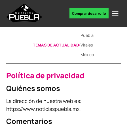
Skip
to
Me
Comprar desarrollo
Portal
content
de
noticias
Puebla
TEMAS DE ACTUALIDAD:
Virales
México
Política de privacidad
Quiénes somos
La dirección de nuestra web es:
https://www.noticiaspuebla.mx.
Comentarios