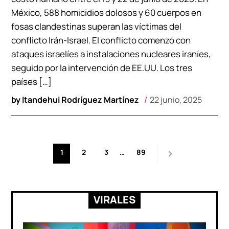
México, 588 homicidios dolosos y 60 cuerpos en
fosas clandestinas superan las víctimas del
conflicto Irán-Israel. El conflicto comenzó con
ataques israelíes a instalaciones nucleares iraníes,
seguido por la intervención de EE.UU. Los tres
países […]
by
Itandehui Rodríguez Martínez
22 junio, 2025
Paginación
1
2
3
…
89
de
entradas
VIRALES