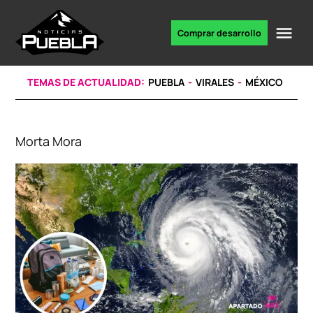
Skip
to
Me
Comprar desarrollo
Portal
content
de
noticias
TEMAS DE ACTUALIDAD:
PUEBLA
VIRALES
MÉXICO
Morta Mora