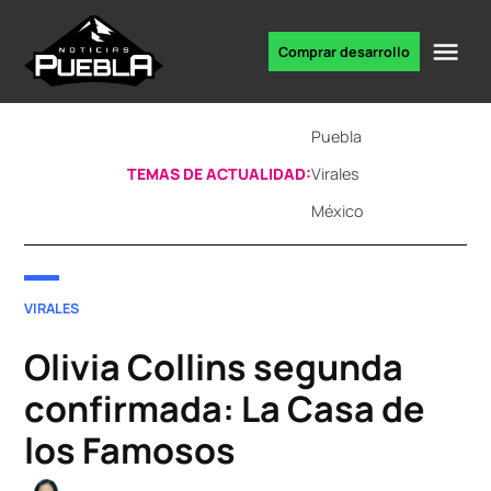
Skip
to
Me
Comprar desarrollo
Portal
content
de
noticias
Puebla
TEMAS DE ACTUALIDAD:
Virales
México
POSTED
VIRALES
IN
Olivia Collins segunda
confirmada: La Casa de
los Famosos