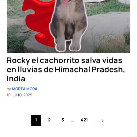
Rocky el cachorrito salva vidas
en lluvias de Himachal Pradesh,
India
by
MORTA MORA
10 JULIO, 2025
Paginación
1
2
3
…
421
de