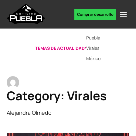
Skip
to
Me
Comprar desarrollo
Portal
content
de
noticias
Puebla
TEMAS DE ACTUALIDAD:
Virales
México
Category:
Virales
Alejandra Olmedo