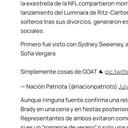
la exestrella de la NFL compartieron mom
lanzamiento del Luminara de Ritz-Carlton
solteros tras sus divorcios, generaron e
sociales.
Primero fue visto con Sydney Sweeney, 
Sofia Vergara
Simplemente cosas de GOAT 🐐
pic.twit
— Nación Patriota (@nacionpatriots)
Jul
Aunque ninguna fuente confirma una rela
Brady en una cena y en fiestas posterior
Representantes de ambos evitaron come
si es un “romance de verano” o solo una