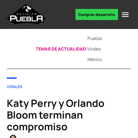
Skip
to
Me
Comprar desarrollo
Portal
content
de
noticias
Puebla
TEMAS DE ACTUALIDAD:
Virales
México
POSTED
VIRALES
IN
Katy Perry y Orlando
Bloom terminan
compromiso