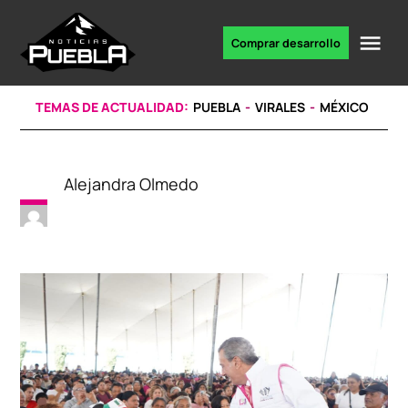
Skip
to
Me
Comprar desarrollo
Portal
content
de
noticias
TEMAS DE ACTUALIDAD:
PUEBLA
VIRALES
MÉXICO
Alejandra Olmedo