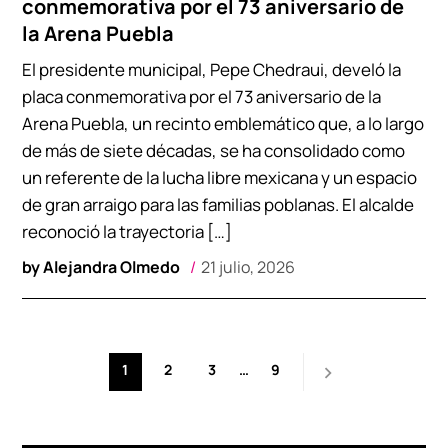
conmemorativa por el 73 aniversario de
la Arena Puebla
El presidente municipal, Pepe Chedraui, develó la
placa conmemorativa por el 73 aniversario de la
Arena Puebla, un recinto emblemático que, a lo largo
de más de siete décadas, se ha consolidado como
un referente de la lucha libre mexicana y un espacio
de gran arraigo para las familias poblanas. El alcalde
reconoció la trayectoria […]
by
Alejandra Olmedo
21 julio, 2026
Paginación
1
2
3
…
9
de
entradas