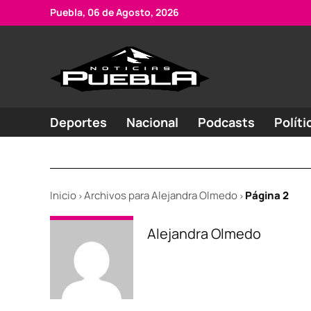
Skip
Puebla, 06 de Agosto, 2026
to
content
Portal
Noticias
de
de
Puebla
noticias
Deportes
Nacional
Podcasts
Políti
Inicio
Archivos para Alejandra Olmedo
Página 2
>
>
Alejandra Olmedo