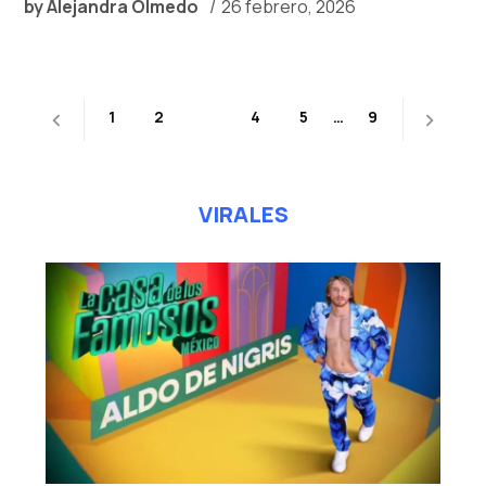
by
Alejandra Olmedo
26 febrero, 2026
Paginación
1
2
3
4
5
…
9
de
entradas
VIRALES