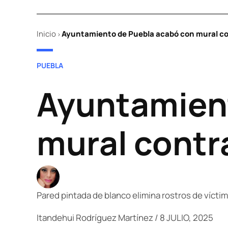
Inicio
Ayuntamiento de Puebla acabó con mural con
>
POSTED
PUEBLA
IN
Ayuntamient
mural contra
Pared pintada de blanco elimina rostros de víctima
Itandehui Rodríguez Martínez
/
8 JULIO, 2025