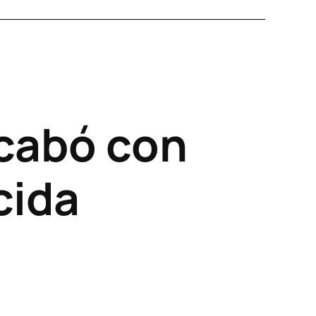
cabó con
cida