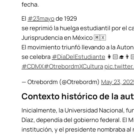
fecha.
El
#23mayo
de 1929
se reprimió la huelga estudiantil por el
Jurisprudencia en México 🇲🇽
El movimiento triunfó llevando a la Auton
se celebra
#DíaDelEstudiante
👩🏻‍🎓👨
#CDMX
#OtrebordmXCultura
pic.twitt
— Otrebordm (@Otrebordm)
May 23, 202
Contexto histórico de la au
Inicialmente, la Universidad Nacional, fu
Díaz, dependía del gobierno federal. El M
institución, y el presidente nombraba al