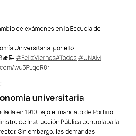
 cambio de exámenes en la Escuela de
omía Universitaria, por ello
‍🎓📝
#FelizViernesATodos
#UNAM
er.com/wu5PJqoR8r
5
tonomía universitaria
ndada en 1910 bajo el mandato de Porfirio
inistro de Instrucción Pública controlaba la
 rector. Sin embargo, las demandas