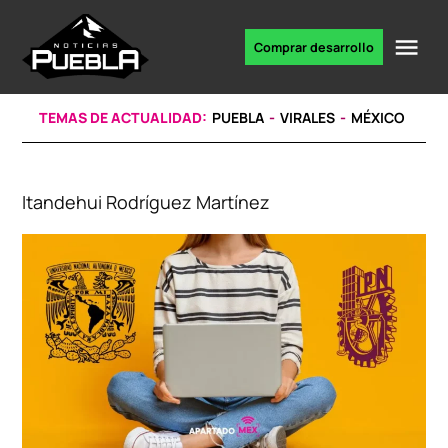
Skip
to
Me
Comprar desarrollo
Portal
content
de
noticias
TEMAS DE ACTUALIDAD:
PUEBLA
VIRALES
MÉXICO
Itandehui Rodríguez Martínez