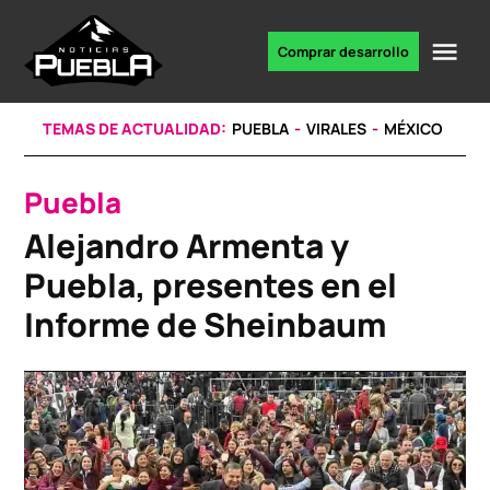
Skip
to
Me
Comprar desarrollo
Portal
content
de
noticias
TEMAS DE ACTUALIDAD:
PUEBLA
VIRALES
MÉXICO
Puebla
POSTED
IN
Alejandro Armenta y
Puebla, presentes en el
Informe de Sheinbaum