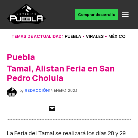
Skip
to
Me
Comprar desarrollo
Portal
content
de
noticias
TEMAS DE ACTUALIDAD:
PUEBLA
VIRALES
MÉXICO
Puebla
POSTED
IN
Tamal, Alistan Feria en San
Pedro Cholula
by
REDACCIÓN
14 ENERO, 2023
La Feria del Tamal se realizará los días 28 y 29