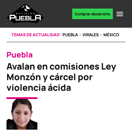
Skip
to
Me
Comprar desarrollo
Portal
content
de
noticias
TEMAS DE ACTUALIDAD:
PUEBLA
VIRALES
MÉXICO
Puebla
POSTED
IN
Avalan en comisiones Ley
Monzón y cárcel por
violencia ácida