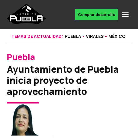
Skip
to
Me
Comprar desarrollo
Portal
content
de
noticias
TEMAS DE ACTUALIDAD:
PUEBLA
VIRALES
MÉXICO
Puebla
POSTED
IN
Ayuntamiento de Puebla
inicia proyecto de
aprovechamiento