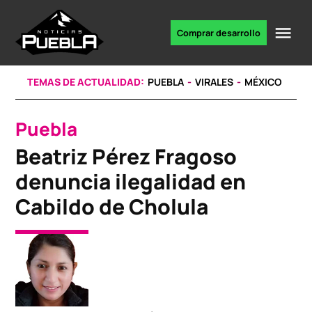
Skip
to
Me
Comprar desarrollo
Portal
content
de
noticias
TEMAS DE ACTUALIDAD:
PUEBLA
VIRALES
MÉXICO
Puebla
POSTED
IN
Beatriz Pérez Fragoso
denuncia ilegalidad en
Cabildo de Cholula