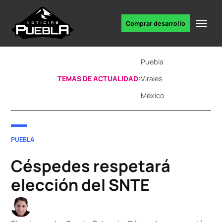
Skip
to
Me
Comprar desarrollo
Portal
content
de
noticias
Puebla
TEMAS DE ACTUALIDAD:
Virales
México
POSTED
PUEBLA
IN
Céspedes respetará
elección del SNTE