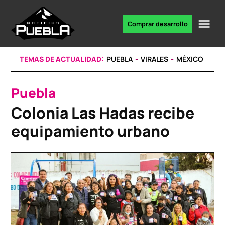
Skip
to
Me
Comprar desarrollo
Portal
content
de
noticias
TEMAS DE ACTUALIDAD:
PUEBLA
VIRALES
MÉXICO
Puebla
POSTED
IN
Colonia Las Hadas recibe
equipamiento urbano