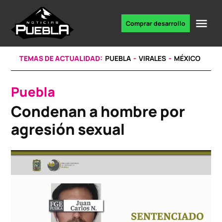
Skip
to
Me
Comprar desarrollo
Portal
content
de
noticias
TEMAS DE ACTUALIDAD:
PUEBLA
VIRALES
MÉXICO
Puebla
POSTED
IN
Condenan a hombre por
agresión sexual