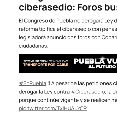
ciberasedio: Foros b
El Congreso de Puebla no derogará Ley d
reforma tipifica el ciberasedio con penas
legisladora anunció dos foros con Copa
ciudadanas.
#EnPuebla
‼️ A pesar de las peticiones 
derogar la Ley contra
#Ciberasedio
, la
porque continúe vigente y se realicen m
pic.twitter.com/TxlHUAuYCP