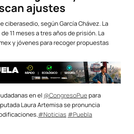
uscan ajustes
e ciberasedio, según García Chávez. La
 de 11 meses a tres años de prisión. La
rmex y jóvenes para recoger propuestas
ciudadanas en el
@CongresoPue
para
 diputada Laura Artemisa se pronuncia
odificaciones.
#Noticias
#Puebla