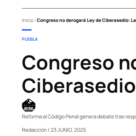
Inicio
Congreso no derogará Ley de Ciberasedio: L
>
POSTED
PUEBLA
IN
Congreso no
Ciberasedio
Reforma al Código Penal genera debate tras resp
Redacción
/
23 JUNIO, 2025