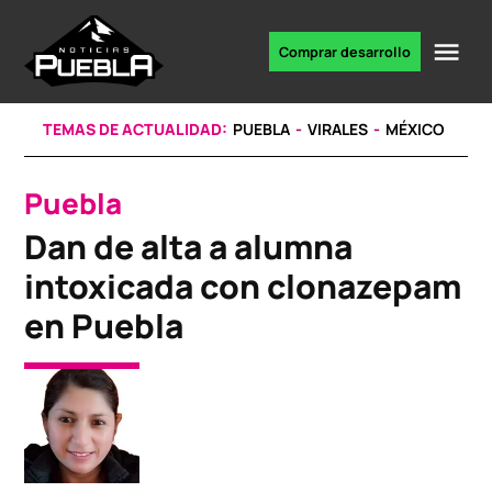
Skip
to
Me
Comprar desarrollo
Portal
content
de
noticias
TEMAS DE ACTUALIDAD:
PUEBLA
VIRALES
MÉXICO
Puebla
POSTED
IN
Dan de alta a alumna
intoxicada con clonazepam
en Puebla