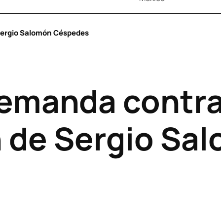
Sergio Salomón Céspedes
emanda contr
 de Sergio Sa