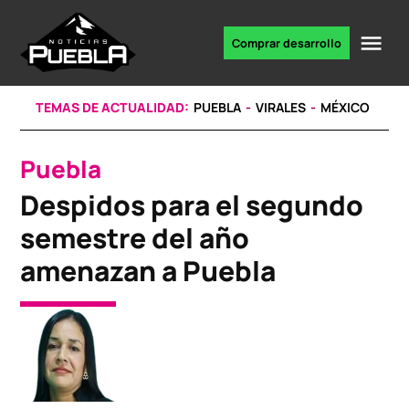
Skip
to
Me
Comprar desarrollo
Portal
content
de
noticias
TEMAS DE ACTUALIDAD:
PUEBLA
VIRALES
MÉXICO
Puebla
POSTED
IN
Despidos para el segundo
semestre del año
amenazan a Puebla