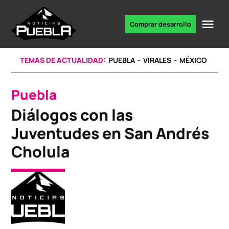
Skip
to
Me
Comprar desarrollo
Portal
content
de
noticias
TEMAS DE ACTUALIDAD:
PUEBLA
VIRALES
MÉXICO
Puebla
POSTED
IN
Diálogos con las
Juventudes en San Andrés
Cholula