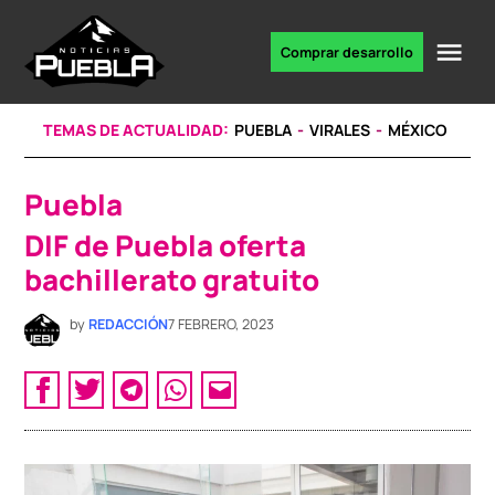
Skip
to
Me
Comprar desarrollo
Portal
content
de
noticias
TEMAS DE ACTUALIDAD:
PUEBLA
VIRALES
MÉXICO
Puebla
POSTED
IN
DIF de Puebla oferta
bachillerato gratuito
by
REDACCIÓN
7 FEBRERO, 2023