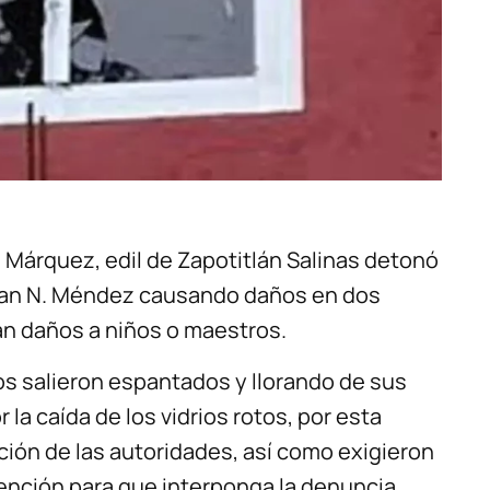
Márquez, edil de Zapotitlán Salinas detonó
 Juan N. Méndez causando daños en dos
an daños a niños o maestros.
os salieron espantados y llorando de sus
 la caída de los vidrios rotos, por esta
nción de las autoridades, así como exigieron
rvención para que interponga la denuncia