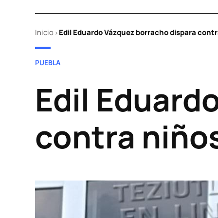
Inicio
Edil Eduardo Vázquez borracho dispara cont
>
POSTED
PUEBLA
IN
Edil Eduard
contra niño