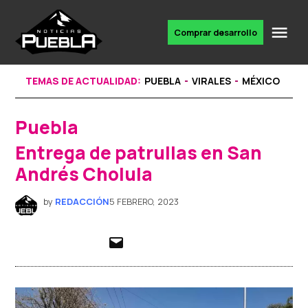
Skip
to
Me
Comprar desarrollo
Portal
content
de
noticias
TEMAS DE ACTUALIDAD:
PUEBLA
VIRALES
MÉXICO
Puebla
POSTED
IN
Entrega de patrullas en San
Andrés Cholula
by
REDACCIÓN
5 FEBRERO, 2023