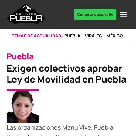
Skip
to
Me
Comprar desarrollo
Portal
content
de
noticias
TEMAS DE ACTUALIDAD:
PUEBLA
VIRALES
MÉXICO
Puebla
POSTED
IN
Exigen colectivos aprobar
Ley de Movilidad en Puebla
Las organizaciones Manu Vive, Puebla