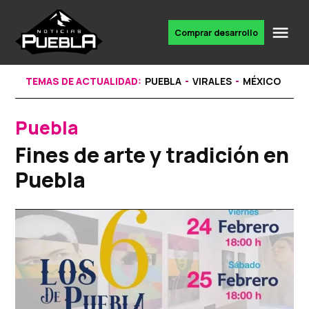
Skip
to
Me
Comprar desarrollo
Portal
content
de
noticias
TEMAS DE ACTUALIDAD:
PUEBLA
VIRALES
MÉXICO
Puebla
POSTED
IN
Fines de arte y tradición en
Puebla