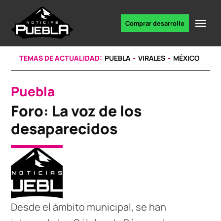
Skip
to
Me
Comprar desarrollo
Portal
content
de
noticias
TEMAS DE ACTUALIDAD:
PUEBLA
VIRALES
MÉXICO
Puebla
POSTED
IN
Foro: La voz de los
desaparecidos
Desde el ámbito municipal, se han