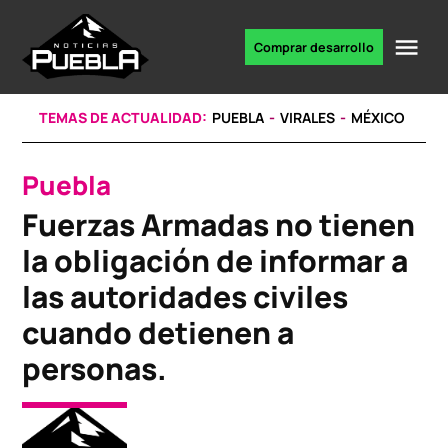
Skip
to
Me
Comprar desarrollo
Portal
content
de
noticias
TEMAS DE ACTUALIDAD:
PUEBLA
VIRALES
MÉXICO
Puebla
POSTED
IN
Fuerzas Armadas no tienen
la obligación de informar a
las autoridades civiles
cuando detienen a
personas.