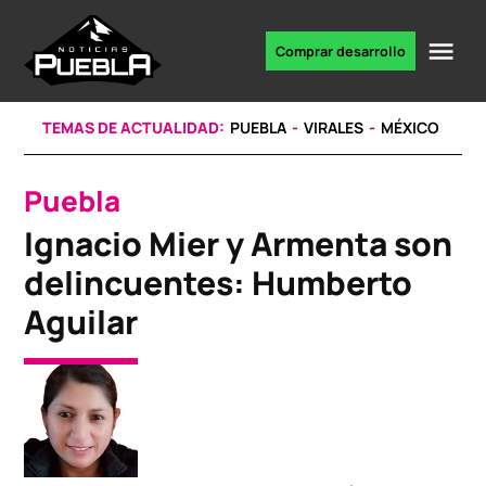
Skip
to
Me
Comprar desarrollo
Portal
content
de
noticias
TEMAS DE ACTUALIDAD:
PUEBLA
VIRALES
MÉXICO
Puebla
POSTED
IN
Ignacio Mier y Armenta son
delincuentes: Humberto
Aguilar