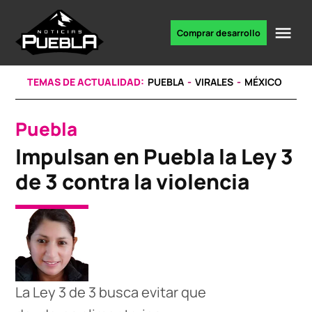
Skip
to
Me
Comprar desarrollo
Portal
content
de
noticias
TEMAS DE ACTUALIDAD:
PUEBLA
VIRALES
MÉXICO
Puebla
POSTED
IN
Impulsan en Puebla la Ley 3
de 3 contra la violencia
La Ley 3 de 3 busca evitar que