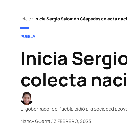
Inicio
Inicia Sergio Salomón Céspedes colecta naci
>
POSTED
PUEBLA
IN
Inicia Serg
colecta naci
El gobernador de Puebla pidió a la sociedad apoya
Nancy Guerra
/
3 FEBRERO, 2023