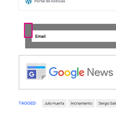
TAGGED:
Julio Huerta
linchamiento
Sergio Sa