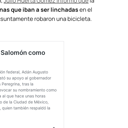
n,
Julio Huerta Gómez informó que
la
nas que iban a ser linchadas
en el
esuntamente robaron una bicicleta.