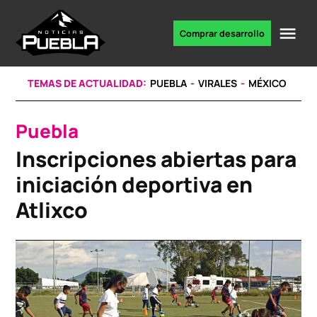
Skip
to
Me
Comprar desarrollo
Portal
content
de
noticias
TEMAS DE ACTUALIDAD:
PUEBLA
VIRALES
MÉXICO
Puebla
POSTED
IN
Inscripciones abiertas para
iniciación deportiva en
Atlixco