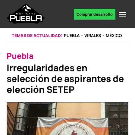
Skip
to
Me
Comprar desarrollo
Portal
content
de
noticias
TEMAS DE ACTUALIDAD:
PUEBLA
VIRALES
MÉXICO
Puebla
POSTED
IN
Irregularidades en
selección de aspirantes de
elección SETEP