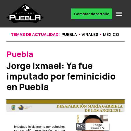
Skip
to
Me
Comprar desarrollo
Portal
content
de
noticias
TEMAS DE ACTUALIDAD:
PUEBLA
VIRALES
MÉXICO
Puebla
POSTED
IN
Jorge Ixmael: Ya fue
imputado por feminicidio
en Puebla