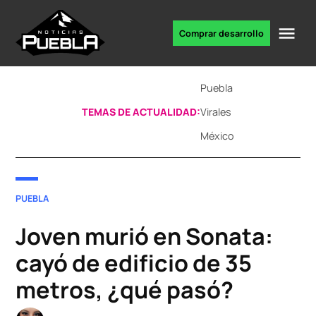
Skip
to
Me
Comprar desarrollo
Portal
content
de
noticias
Puebla
TEMAS DE ACTUALIDAD:
Virales
México
POSTED
PUEBLA
IN
Joven murió en Sonata:
cayó de edificio de 35
metros, ¿qué pasó?