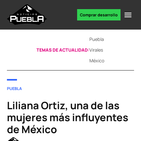
Skip
to
Me
Comprar desarrollo
Portal
content
de
noticias
Puebla
TEMAS DE ACTUALIDAD:
Virales
México
POSTED
PUEBLA
IN
Liliana Ortiz, una de las
mujeres más influyentes
de México