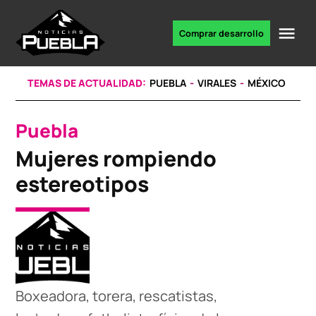
Skip
to
Me
Comprar desarrollo
Portal
content
de
noticias
TEMAS DE ACTUALIDAD:
PUEBLA
VIRALES
MÉXICO
Puebla
POSTED
IN
Mujeres rompiendo
estereotipos
Boxeadora, torera, rescatistas,