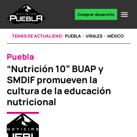
Skip
to
Me
Comprar desarrollo
Portal
content
de
noticias
TEMAS DE ACTUALIDAD:
PUEBLA
VIRALES
MÉXICO
Puebla
POSTED
IN
“Nutrición 10” BUAP y
SMDIF promueven la
cultura de la educación
nutricional